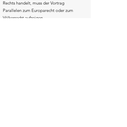
Rechts handelt, muss der Vortrag
Parallelen zum Europarecht oder zum
Völkerrecht aufzeigen.
methodologische Fragen der
Rechtsvergleichung im Öffentlichen Recht
erörtert und der Wissensaustausch
verstärkt werden. Es wird angestrebt, die
Seminarbeiträge zu veröffentlichen.
SEMINARABLAUF
Jeder Vortrag (20 Min.) soll in erster Linie
den Doktorandinnen und Doktoranden
ermöglichen, über ihre Forschungsansätze
zu diskutieren, eventuelle Schwierigkeiten
herauszufinden und Zwischenergebnisse
vorzustellen. Erwartet wird eine