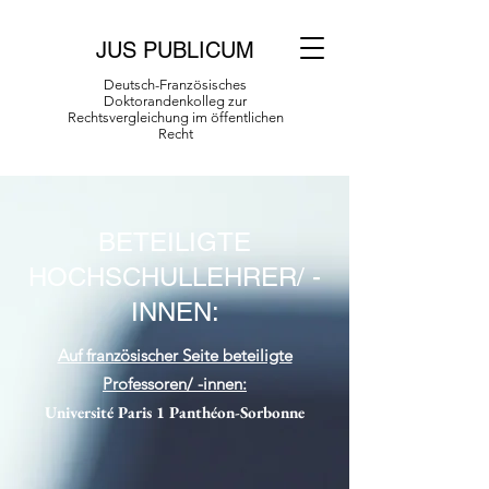
JUS PUBLICUM
Deutsch-Französisches
Doktorandenkolleg zur
Rechtsvergleichung im öffentlichen
Recht
BETEILIGTE
HOCHSCHULLEHRER/ -
INNEN:
Auf französischer Seite beteiligte
Professoren/ -innen:
Université Paris 1 Panthéon-Sorbonne