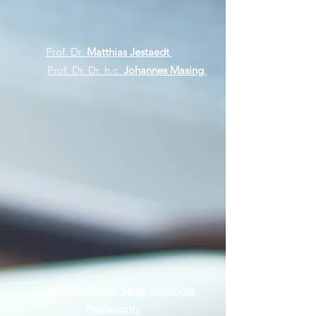
Prof. Dr.
Matthias Jestaedt
Prof. Dr. Dr. h.c.
Johannes Masing
,
Auf italienischer Seite beteiligte
Professorin: