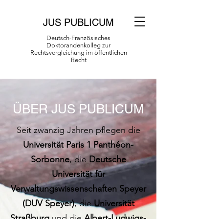
JUS PUBLICUM
Deutsch-Französisches
Doktorandenkolleg zur
Rechtsvergleichung im öffentlichen
Recht
ÜBER JUS PUBLICUM
Seit zwanzig Jahren pflegen die
Universität Paris 1 Panthéon-
Sorbonne
, die
Deutsche
Universität für
Verwaltungswissenschaften Speyer
(DUV Speyer)
, die
Universität
Straßburg
und die
Albert-Ludwigs-