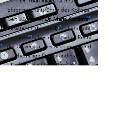
Dr.
Yoan Vilain
, ist heute
Ehrengeschäftsführer des Kollegs.
Seit 2020 leitet
Dr. Maria Kordeva
,
Assistentin (tenured) am Lehrstuhl
für französisches öffentliches Recht
der Universität des Saarlandes und
ehemalige Doktorandin des
Kollegs, die Geschäftsführung.
Das Kolleg macht sich zur Aufgabe, die
Rechtsvergleichung im öffentlichen Recht
angesichts der europäischen Integration näher zu
analysieren. Unter der wissenschaftlichen Leitung
von
Prof. Dr. Ulrich Stelkens
und
Prof. Dr. Dr. h.c.
Karl-Peter Sommermann (DUV Speyer)
(seit 2024
Ehrenmitglied) und
Prof. Dr. Dr. h.c. Johannes
Masing BVerfR a.D. und Prof. Dr. Matthias
Jestaedt (Freiburg i. Br.)
auf deutscher Seite sowie
Prof. Dr. Dr. h.c. David Capitant (Paris 1)
und
Prof.