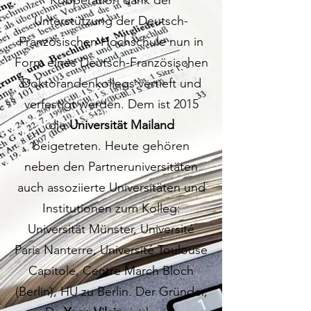
Kooperation dank der
Unterstützung der Deutsch-
Französischen Hochschule nun in
Form eines Deutsch-Französischen
Doktorandenkollegs vertieft und
verfestigt werden. Dem ist 2015
die
Universität Mailand
beigetreten. Heute gehören
neben den Partneruniversitäten
auch assoziierte Universitäten und
Institutionen zum Kolleg:
Universität Münster, Université
Paris Nanterre, Université Toulouse
Capitole, Centre March Bloch
(Berlin), HU zu Berlin. Der Gründer,